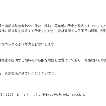
市南部病院は老朽化に伴い、移転・再整備の予定が発表されていました
地に新病院を建設する予定でしたが、資材高騰や人手不足の影響で開院
。
が進められるよう尽力をお願いします。
度医療を提供する地域の中核的な病院と位置付けており、可能な限り早
ら、再度公表させていただく予定です。
851 Ｅｍａｉｌ：ir-chiikiiryou@city.yokohama.lg.jp