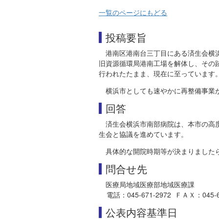
一覧のページにもどる
投稿要旨
港南区港南台三丁目にある済生会横浜
旧資源循環局港南工場を解体し、その跡
行われたたまま、現在に至っています
横浜市としても速やかに再整備事業
回答
済生会横浜市南部病院は、本市の高
生会と協議を進めています。
具体的な開院時期等が決まりました
問合せ先
医療局地域医療部地域医療課
電話：045-671-2972 ＦＡＸ：045-664-3
公表内容基準日