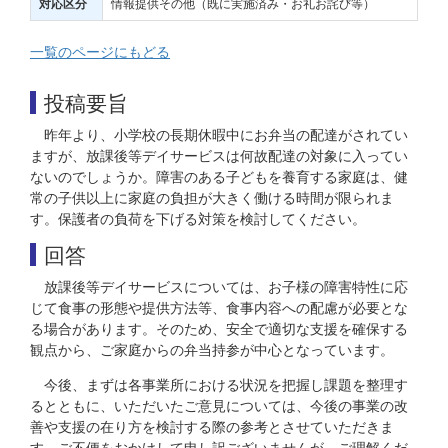
情報提供その他（既に実施済み・お礼お詫び等）
対応区分
一覧のページにもどる
投稿要旨
昨年より、小学校の長期休暇中にお弁当の配達がされてい
ますが、放課後等デイサービスは何故配達の対象に入ってい
ないのでしょうか。障害のある子どもを養育する家庭は、健
常の子供以上に家庭の負担が大きく働ける時間が限られま
す。保護者の負荷を下げる対策を検討してください。
回答
放課後等デイサービスについては、お子様の障害特性に応
じて食事の形態や提供方法等、食事内容への配慮が必要とな
る場合があります。そのため、安全で適切な支援を確保する
観点から、ご家庭からの弁当持参が中心となっています。
今後、まずは各事業所における状況を把握し課題を整理す
るとともに、いただいたご意見については、今後の事業の改
善や支援の在り方を検討する際の参考とさせていただきま
す。ご不便をおかけして申し訳ございませんが、ご理解くだ