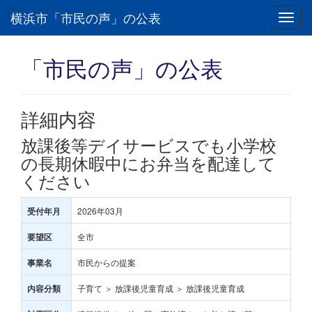
横浜市「市民の声」の公表
Toggl
navig
「市民の声」の公表
詳細内容
放課後等デイサービスでも小学校
の長期休暇中にお弁当を配達して
ください
2026年03月
受付年月
全市
要望区
市民からの提案
事業名
子育て ＞ 放課後児童育成 ＞ 放課後児童育成
内容分類