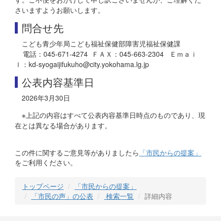
さいますようお願いします。
問合せ先
こども青少年局こども福祉保健部障害児福祉保健課
電話：045-671-4274 ＦＡＸ：045-663-2304 Ｅｍａｉ
ｌ：kd-syogaijifukuho@city.yokohama.lg.jp
公表内容基準日
2026年3月30日
※上記の内容はすべて公表内容基準日時点のものであり、現
在とは異なる場合があります。
この件に関するご意見等がありましたら
「市民からの提案」
をご利用ください。
トップページ
「市民からの提案」
「市民の声」の公表
検索一覧
詳細内容