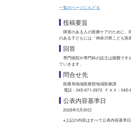
一覧のページにもどる
投稿要旨
障害のある人の医療ケアのために、
のある子どもには「神奈川県こども医
回答
専門病院や専門科の設立は困難です
ていきます。
問合せ先
医療局地域医療部地域医療課
電話：045-671-2972 ＦＡＸ：045-664-3
公表内容基準日
2026年3月30日
※上記の内容はすべて公表内容基準