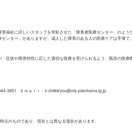
障害福祉に詳しいスタッフを常駐させた「障害者医療センター」のよう
療センター」がありますが、成人した障害のある人の医療ケアは手薄で
が、症状や障害特性に応じた適切な医療を受けられるよう、既存の医療
851 Ｅｍａｉｌ：ir-chiikiiryou@city.yokohama.lg.jp
日時点のものであり、現在とは異なる場合があります。