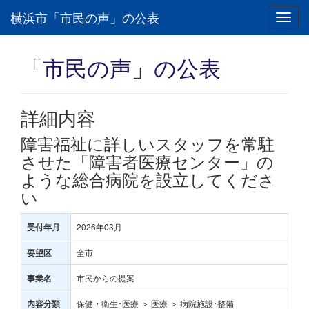
横浜市「市民の声」の公表
Toggl
navig
「市民の声」の公表
詳細内容
障害福祉に詳しいスタッフを常駐
させた「障害者医療センター」の
ような総合病院を設立してくださ
い
2026年03月
受付年月
全市
要望区
市民からの提案
事業名
保健・衛生･医療 ＞ 医療 ＞ 病院施設･整備
内容分類