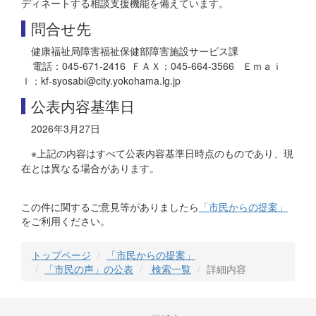
ディネートする相談支援機能を備えています。
問合せ先
健康福祉局障害福祉保健部障害施設サービス課
電話：045-671-2416 ＦＡＸ：045-664-3566 Ｅｍａｉ
ｌ：kf-syosabi@city.yokohama.lg.jp
公表内容基準日
2026年3月27日
※上記の内容はすべて公表内容基準日時点のものであり、現
在とは異なる場合があります。
この件に関するご意見等がありましたら
「市民からの提案」
をご利用ください。
トップページ
「市民からの提案」
「市民の声」の公表
検索一覧
詳細内容