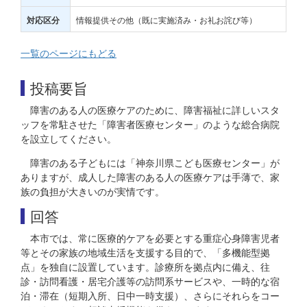
情報提供その他（既に実施済み・お礼お詫び等）
対応区分
一覧のページにもどる
投稿要旨
障害のある人の医療ケアのために、障害福祉に詳しいスタ
ッフを常駐させた「障害者医療センター」のような総合病院
を設立してください。
障害のある子どもには「神奈川県こども医療センター」が
ありますが、成人した障害のある人の医療ケアは手薄で、家
族の負担が大きいのが実情です。
回答
本市では、常に医療的ケアを必要とする重症心身障害児者
等とその家族の地域生活を支援する目的で、「多機能型拠
点」を独自に設置しています。診療所を拠点内に備え、往
診・訪問看護・居宅介護等の訪問系サービスや、一時的な宿
泊・滞在（短期入所、日中一時支援）、さらにそれらをコー