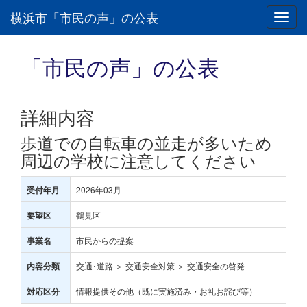
横浜市「市民の声」の公表
Toggl
navig
「市民の声」の公表
詳細内容
歩道での自転車の並走が多いため
周辺の学校に注意してください
2026年03月
受付年月
鶴見区
要望区
市民からの提案
事業名
交通･道路 ＞ 交通安全対策 ＞ 交通安全の啓発
内容分類
情報提供その他（既に実施済み・お礼お詫び等）
対応区分