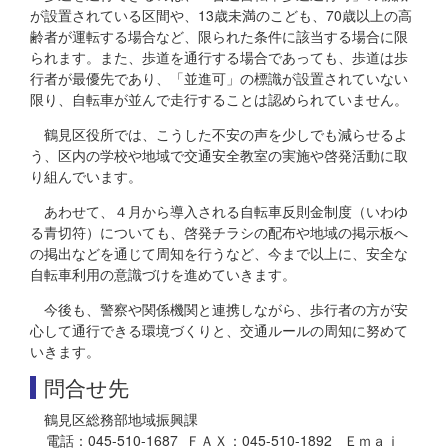
が設置されている区間や、13歳未満のこども、70歳以上の高
齢者が運転する場合など、限られた条件に該当する場合に限
られます。また、歩道を通行する場合であっても、歩道は歩
行者が最優先であり、「並進可」の標識が設置されていない
限り、自転車が並んで走行することは認められていません。
鶴見区役所では、こうした不安の声を少しでも減らせるよ
う、区内の学校や地域で交通安全教室の実施や啓発活動に取
り組んでいます。
あわせて、４月から導入される自転車反則金制度（いわゆ
る青切符）についても、啓発チラシの配布や地域の掲示板へ
の掲出などを通じて周知を行うなど、今まで以上に、安全な
自転車利用の意識づけを進めていきます。
今後も、警察や関係機関と連携しながら、歩行者の方が安
心して通行できる環境づくりと、交通ルールの周知に努めて
いきます。
問合せ先
鶴見区総務部地域振興課
電話：045-510-1687 ＦＡＸ：045-510-1892 Ｅｍａｉ