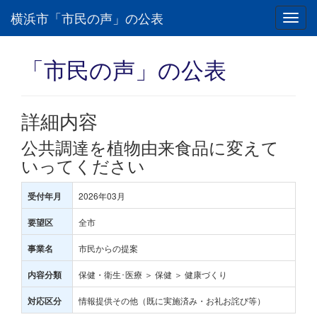
横浜市「市民の声」の公表
Toggl
navig
「市民の声」の公表
詳細内容
公共調達を植物由来食品に変えて
いってください
2026年03月
受付年月
全市
要望区
市民からの提案
事業名
保健・衛生･医療 ＞ 保健 ＞ 健康づくり
内容分類
情報提供その他（既に実施済み・お礼お詫び等）
対応区分