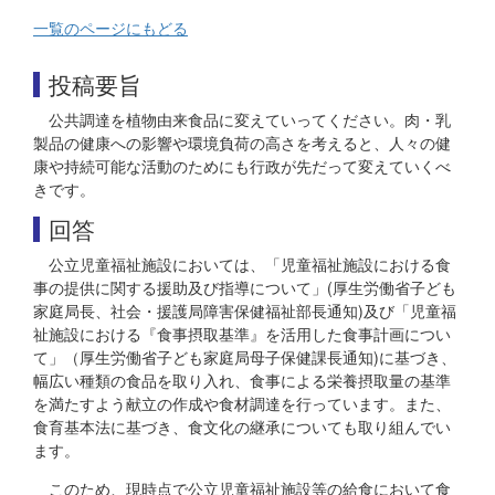
一覧のページにもどる
投稿要旨
公共調達を植物由来食品に変えていってください。肉・乳
製品の健康への影響や環境負荷の高さを考えると、人々の健
康や持続可能な活動のためにも行政が先だって変えていくべ
きです。
回答
公立児童福祉施設においては、「児童福祉施設における食
事の提供に関する援助及び指導について」(厚生労働省子ども
家庭局長、社会・援護局障害保健福祉部長通知)及び「児童福
祉施設における『食事摂取基準』を活用した食事計画につい
て」（厚生労働省子ども家庭局母子保健課長通知)に基づき、
幅広い種類の食品を取り入れ、食事による栄養摂取量の基準
を満たすよう献立の作成や食材調達を行っています。また、
食育基本法に基づき、食文化の継承についても取り組んでい
ます。
このため、現時点で公立児童福祉施設等の給食において食