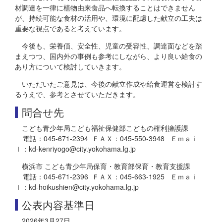
材調達を一律に植物由来食品へ転換することはできません
が、持続可能な食材の活用や、環境に配慮した献立の工夫は
重要な視点であると考えています。
今後も、栄養価、安全性、児童の受容性、調達面などを踏
まえつつ、国内外の事例も参考にしながら、より良い給食の
あり方について検討していきます。
いただいたご意見は、今後の献立作成や給食運営を検討す
るうえで、参考とさせていただきます。
問合せ先
こども青少年局こども福祉保健部こどもの権利擁護課
電話：045-671-2394 ＦＡＸ：045-550-3948 Ｅｍａｉ
ｌ：kd-kenriyogo@city.yokohama.lg.jp
横浜市 こども青少年局保育・教育部保育・教育支援課
電話：045-671-2396 ＦＡＸ：045-663-1925 Ｅｍａｉ
ｌ：kd-hoikushien@city.yokohama.lg.jp
公表内容基準日
2026年3月27日