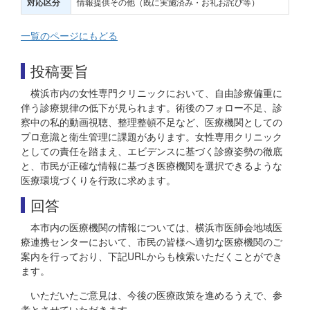
情報提供その他（既に実施済み・お礼お詫び等）
対応区分
一覧のページにもどる
投稿要旨
横浜市内の女性専門クリニックにおいて、自由診療偏重に
伴う診療規律の低下が見られます。術後のフォロー不足、診
察中の私的動画視聴、整理整頓不足など、医療機関としての
プロ意識と衛生管理に課題があります。女性専用クリニック
としての責任を踏まえ、エビデンスに基づく診療姿勢の徹底
と、市民が正確な情報に基づき医療機関を選択できるような
医療環境づくりを行政に求めます。
回答
本市内の医療機関の情報については、横浜市医師会地域医
療連携センターにおいて、市民の皆様へ適切な医療機関のご
案内を行っており、下記URLからも検索いただくことができ
ます。
いただいたご意見は、今後の医療政策を進めるうえで、参
考とさせていただきます。