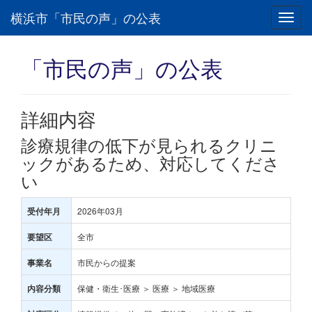
横浜市「市民の声」の公表
Toggl
navig
「市民の声」の公表
詳細内容
診療規律の低下が見られるクリニ
ックがあるため、対応してくださ
い
2026年03月
受付年月
全市
要望区
市民からの提案
事業名
保健・衛生･医療 ＞ 医療 ＞ 地域医療
内容分類