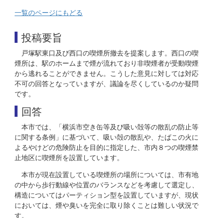
一覧のページにもどる
投稿要旨
戸塚駅東口及び西口の喫煙所撤去を提案します。西口の喫
煙所は、駅のホームまで煙が流れており非喫煙者が受動喫煙
から逃れることができません。こうした意見に対しては対応
不可の回答となっていますが、議論を尽くしているのか疑問
です。
回答
本市では、「横浜市空き缶等及び吸い殻等の散乱の防止等
に関する条例」に基づいて、吸い殻の散乱や、たばこの火に
よるやけどの危険防止を目的に指定した、市内８つの喫煙禁
止地区に喫煙所を設置しています。
本市が現在設置している喫煙所の場所については、市有地
の中から歩行動線や位置のバランスなどを考慮して選定し、
構造についてはパーティション型を設置していますが、現状
においては、煙や臭いを完全に取り除くことは難しい状況で
す。