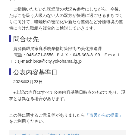
ご指摘いただいた喫煙所の状況も参考にしながら、今後、
たばこを吸う人吸わない人の双方が快適に過ごせるまちづく
りに向けて、喫煙所の密閉化や新たな整備など分煙環境の整
備に向けた取組を複合的に検討していきます。
問合せ先
資源循環局家庭系廃棄物対策部街の美化推進課
電話：045-671-2556 ＦＡＸ：045-663-8199 Ｅｍａｉ
ｌ：sj-machibika@city.yokohama.lg.jp
公表内容基準日
2026年3月23日
※上記の内容はすべて公表内容基準日時点のものであり、現
在とは異なる場合があります。
この件に関するご意見等がありましたら
「市民からの提案」
をご利用ください。