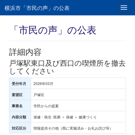
横浜市「市民の声」の公表
Toggl
navig
「市民の声」の公表
詳細内容
戸塚駅東口及び西口の喫煙所を撤去
してください
2026年03月
受付年月
戸塚区
要望区
市民からの提案
事業名
保健・衛生･医療 ＞ 保健 ＞ 健康づくり
内容分類
情報提供その他（既に実施済み・お礼お詫び等）
対応区分