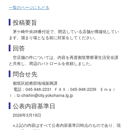
一覧のページにもどる
投稿要旨
茅ケ崎中央28番付近で、閉店している店舗が廃墟化してい
ます。溜まり場となる前に対策をしてください。
回答
空店舗の件については、内容を再度都筑警察署生活安全課
と共有し、周辺のパトロールを依頼しました。
問合せ先
都筑区総務部地域振興課
電話：045-948-2231 ＦＡＸ：045-948-2239 Ｅｍａｉ
ｌ：tz-chishin@city.yokohama.lg.jp
公表内容基準日
2026年3月19日
※上記の内容はすべて公表内容基準日時点のものであり、現