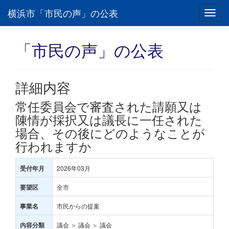
横浜市「市民の声」の公表
Toggl
navig
「市民の声」の公表
詳細内容
常任委員会で審査された請願又は
陳情が採択又は議長に一任された
場合、その後にどのようなことが
行われますか
2026年03月
受付年月
全市
要望区
市民からの提案
事業名
議会 ＞ 議会 ＞ 議会
内容分類