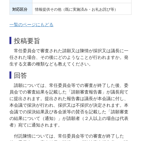
情報提供その他（既に実施済み・お礼お詫び等）
対応区分
一覧のページにもどる
投稿要旨
常任委員会で審査された請願又は陳情が採択又は議長に一
任された場合、その後にどのようなことが行われますか。発
生する文書の種類なども教えてください。
回答
請願については、常任委員会等での審査が終了した後、委
員会での審査結果を記載した「請願審査報告書」が議長宛て
に提出されます。提出された報告書は議長が本会議に付し、
本会議で採決が行われ、採択又は不採択が決定されます。本
会議での採決結果及び各会派等の賛否を記載した「請願審査
の結果について（通知）」が請願者（２人以上の場合は代表
者）宛てに通知されます。
付託陳情については、常任委員会等での審査が終了した