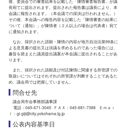
後、委員会での審査結果を記載した「陳情審査報告書」が議
長宛てに提出されます。提出された報告書は議長により、本
会議に報告されます。（本会議での採決は行われません。）
その後、本会議への報告内容を記載した「陳情審査の結果に
ついて（通知）」が陳情者（２人以上の場合は代表者）宛て
に通知されます。
なお、採択された請願・陳情の内容が地方自治法第99条に
よる意見書の提出又は決議を求めるものであった場合には、
趣旨を踏まえた議員提出議案が本会議に提出されることがあ
ります。
また、採択された請願及び付託陳情に関連する所管課での
取扱いについてはそれぞれの所管課が判断することであるた
め、議会局では把握していません。
問合せ先
議会局市会事務部議事課
電話：045-671-3045 ＦＡＸ：045-681-7388 Ｅｍａｉ
ｌ：gi-giji@city.yokohama.lg.jp
公表内容基準日