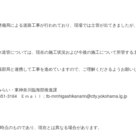
整備局による道路工事が行われており、現場では土管が出てきましたが
水道管については、現在の施工状況および今後の施工について所管する
係部局と連携して工事を進めていますので、ご理解くださるようお願い
みらい・東神奈川臨海部推進課
3164 Ｅｍａｉｌ：tb-mmhigashikanarin@city.yokohama.lg.jp
日時点のものであり、現在とは異なる場合があります。