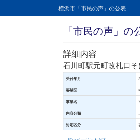
横浜市「市民の声」の公表
「市民の声」の
詳細内容
石川町駅元町改札口そ
受付年月
要望区
事業名
内容分類
対応区分
一覧のページにもどる