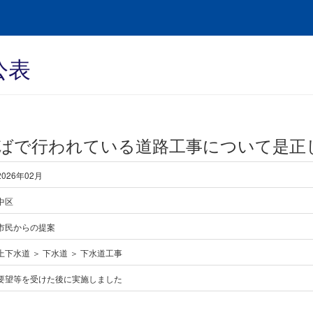
公表
ばで行われている道路工事について是正
2026年02月
中区
市民からの提案
上下水道 ＞ 下水道 ＞ 下水道工事
要望等を受けた後に実施しました