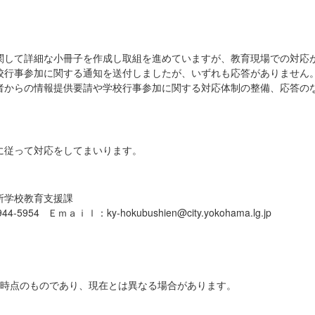
関して詳細な小冊子を作成し取組を進めていますが、教育現場での対応
校行事参加に関する通知を送付しましたが、いずれも応答がありません
者からの情報提供要請や学校行事参加に関する対応体制の整備、応答の
に従って対応をしてまいります。
所学校教育支援課
5954 Ｅｍａｉｌ：ky-hokubushien@city.yokohama.lg.jp
日時点のものであり、現在とは異なる場合があります。