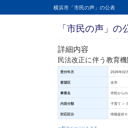
横浜市「市民の声」の公表
「市民の声」の
詳細内容
民法改正に伴う教育機
2026年02
受付年月
全市
要望区
市民からの
事業名
子育て ＞ 
内容分類
情報提供そ
対応区分
一覧のページにもどる