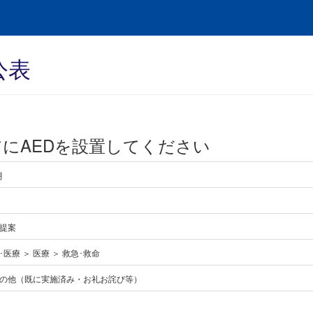
公表
にAEDを設置してください
月
提案
医療 ＞ 医療 ＞ 救急･救命
の他（既に実施済み・お礼お詫び等）