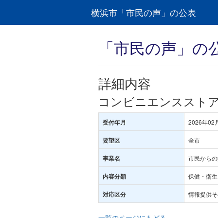
横浜市「市民の声」の公表
「市民の声」の
詳細内容
コンビニエンスストア
2026年02
受付年月
全市
要望区
市民からの
事業名
保健・衛生･
内容分類
情報提供そ
対応区分
一覧のページにもどる