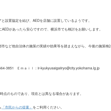
アと設置協定を結び、AEDを店舗に設置しているようです。
にAEDがあったら安心ですので、横浜市でも検討をお願いします。
都市など他自治体の施策の実績や効果等を踏まえながら、今後の施策検
851 Ｅｍａｉｌ：ir-kyukyusaigaiiryo@city.yokohama.lg.jp
日時点のものであり、現在とは異なる場合があります。
ら
「市民からの提案」
をご利用ください。