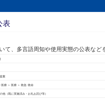
公表
いて、多言語周知や使用実態の公表など
月
提案
医療 ＞ 医療 ＞ 救急･救命
の他（既に実施済み・お礼お詫び等）