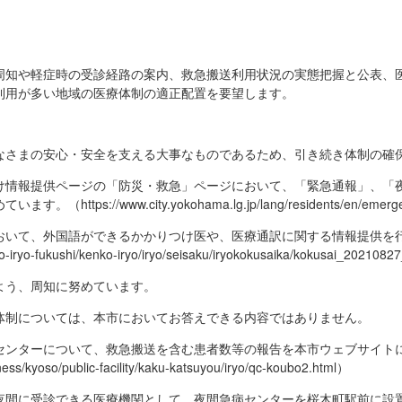
周知や軽症時の受診経路の案内、救急搬送利用状況の実態把握と公表、
利用が多い地域の医療体制の適正配置を要望します。
なさまの安心・安全を支える大事なものであるため、引き続き体制の確
け情報提供ページの「防災・救急」ページにおいて、「緊急通報」、「
s://www.city.yokohama.lg.jp/lang/residents/en/emerge
おいて、外国語ができるかかりつけ医や、医療通訳に関する情報提供を
o-iryo-fukushi/kenko-iryo/iryo/seisaku/iryokokusaika/kokusai_202108
よう、周知に努めています。
体制については、本市においてお答えできる内容ではありません。
センターについて、救急搬送を含む患者数等の報告を本市ウェブサイト
ness/kyoso/public-facility/kaku-katsuyou/iryo/qc-koubo2.html）
夜間に受診できる医療機関として、夜間急病センターを桜木町駅前に設