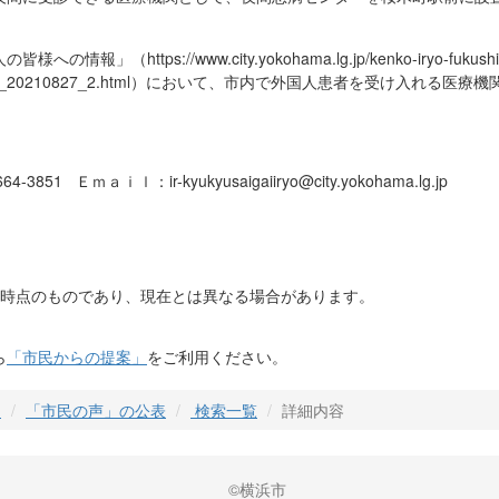
https://www.city.yokohama.lg.jp/kenko-iryo-fukushi/
usaika/kokusai_20210827_2.html）において、市内で外国人患者を受け
851 Ｅｍａｉｌ：ir-kyukyusaigaiiryo@city.yokohama.lg.jp
日時点のものであり、現在とは異なる場合があります。
ら
「市民からの提案」
をご利用ください。
」
「市民の声」の公表
検索一覧
詳細内容
©横浜市