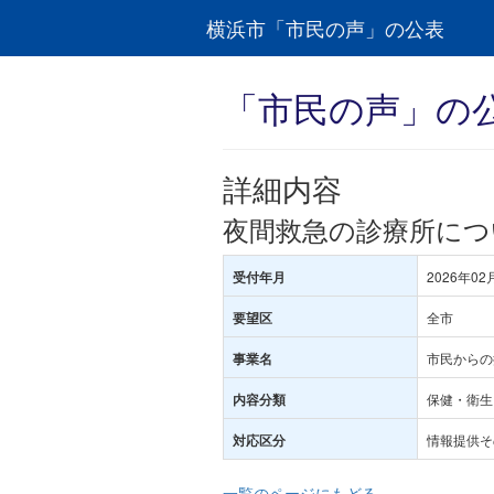
横浜市「市民の声」の公表
「市民の声」の
詳細内容
夜間救急の診療所につ
2026年02
受付年月
全市
要望区
市民からの
事業名
保健・衛生･
内容分類
情報提供そ
対応区分
一覧のページにもどる