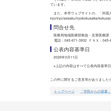
ています。
また、本市ウェブサイトの、「外国人の皆様への情報」（
iryo/iryo/seisaku/iryokok
問合せ先
医療局地域医療部救急・災害医療課
電話：045-671-3932 ＦＡＸ：045-664-3
公表内容基準日
2026年3月11日
※上記の内容はすべて公表内容基準
この件に関するご意見等がありました
トップページ
「市民からの提案