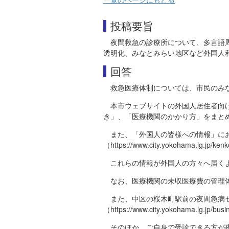
投稿要旨
夜間救急の診療所について、多言語
透明化、みなとみらい地区など外国人
回答
救急医療体制については、市民のみ
本市ウェブサイトの外国人居住者向
き」、「医療機関のかかり方」をまとめています。（http
また、「外国人の皆様への情報」に
（https://www.city.yokohama.lg.jp/kenk
これらの情報が外国人の方々へ届く
なお、医療機関の未収医療費の管理
また、中区の桜木町駅前の夜間急病
（https://www.city.yokohama.lg.jp/busi
そのほか、ご自身で受診できる方が