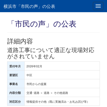
横浜市「市民の声」の公表
Toggl
navig
「市民の声」の公表
詳細内容
道路工事について適正な現場対応
がされていません
2026年02月
受付年月
中区
要望区
市民からの提案
事業名
交通･道路 ＞ 道路 ＞ その他道路
内容分類
情報提供その他（既に実施済み・お礼お詫び等）
対応区分