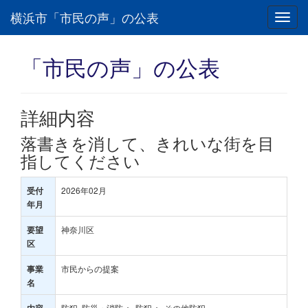
横浜市「市民の声」の公表
Toggl
navig
「市民の声」の公表
詳細内容
落書きを消して、きれいな街を目
指してください
2026年02月
受付
年月
神奈川区
要望
区
市民からの提案
事業
名
防犯･防災・消防 ＞ 防犯 ＞ その他防犯