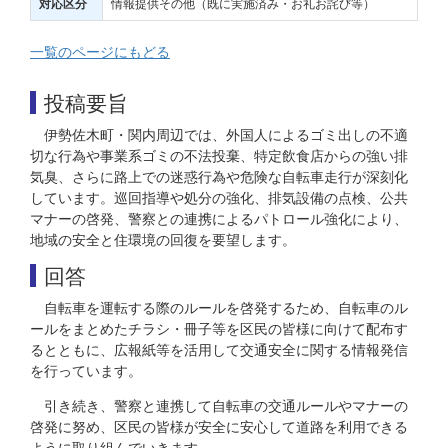
情報提供その他（既に実施済み・お礼お詫び等）
対応区分
一覧のページにもどる
投稿要旨
伊勢佐木町・関内周辺では、外国人によるゴミ出しの不適
切な行為や事業系ゴミの不法投棄、特定飲食店からの強い排
気臭、さらに路上での迷惑行為や危険な自転車走行が深刻化
しています。巡回指導や処分の強化、排気設備の点検、公共
マナーの啓発、警察との連携によるパトロール強化により、
地域の安全と住環境の回復を要望します。
回答
自転車を運転する際のルールを啓発するため、自転車のル
ールをまとめたチラシ・冊子等を区民の皆様に向けて配布す
るとともに、広報紙等を活用して交通安全に関する情報発信
を行っています。
引き続き、警察と連携して自転車の交通ルールやマナーの
啓発に努め、区民の皆様が安全に安心して道路を利用できる
ように取り組んでいきます。