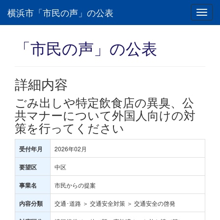
横浜市「市民の声」の公表
Toggl
navig
「市民の声」の公表
詳細内容
ごみ出しや特定飲食店の異臭、公
共マナーについて外国人向けの対
策を行ってください
2026年02月
受付年月
中区
要望区
市民からの提案
事業名
交通･道路 ＞ 交通安全対策 ＞ 交通安全の啓発
内容分類