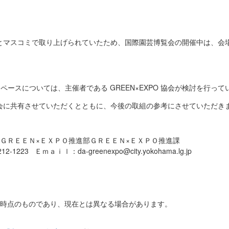
とマスコミで取り上げられていたため、国際園芸博覧会の開催中は、会
喫煙スペースについては、主催者である GREEN×EXPO 協会が検討を行っ
会に共有させていただくとともに、今後の取組の参考にさせていただき
ＧＲＥＥＮ×ＥＸＰＯ推進部ＧＲＥＥＮ×ＥＸＰＯ推進課
1223 Ｅｍａｉｌ：da-greenexpo@city.yokohama.lg.jp
日時点のものであり、現在とは異なる場合があります。