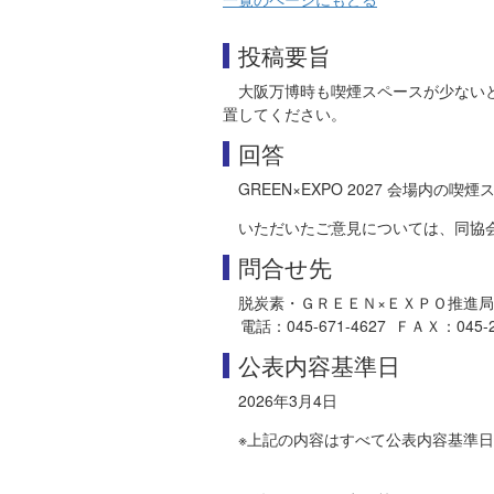
投稿要旨
大阪万博時も喫煙スペースが少ない
置してください。
回答
GREEN×EXPO 2027 会場内の
いただいたご意見については、同協
問合せ先
脱炭素・ＧＲＥＥＮ×ＥＸＰＯ推進局
電話：045-671-4627 ＦＡＸ：045-212-
公表内容基準日
2026年3月4日
※上記の内容はすべて公表内容基準