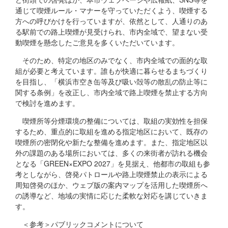
通じて喫煙ルール・マナーを守っていただくよう、喫煙する
方への呼びかけを行っていますが、依然として、人通りのあ
る駅前での路上喫煙が見受けられ、市内全域で、望まない受
動喫煙を懸念したご意見を多くいただいています。
そのため、特定の地区のみでなく、市内全域での面的な取
組が必要と考えています。誰もが快適に暮らせるまちづくり
を目指し、「横浜市空き缶等及び吸い殻等の散乱の防止等に
関する条例」を改正し、市内全域で路上喫煙を禁止する方向
で検討を進めます。
喫煙所等分煙環境の整備については、取組の実効性を担保
するため、重点的に取組を進める指定地区において、既存の
喫煙所の密閉化や新たな整備を進めます。また、指定地区以
外の課題のある場所においては、多くの来街者が訪れる機会
となる「GREEN×EXPO 2027」を見据え、他都市の取組も参
考としながら、啓発パトロールや路上喫煙禁止の表示による
周知啓発のほか、ウェブ版の案内マップを活用した喫煙所へ
の誘導など、地域の実情に応じた柔軟な対応を講じていきま
す。
＜参考＞パブリックコメントについて