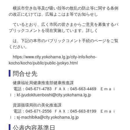
横浜市空き缶等及び吸い殻等の散乱の防止等に関する条例
の改正にむけては、広報よこはま等でお知らせし
ているとおり、広く市民の皆さまからご意見を募集するパ
ブリックコメントを現在実施しています。詳しく
は、下記の本市のパブリックコメント手続のページをご覧
ください。
https://www.city.yokohama.lg.jp/city-info/koho-
kocho/kocho/public/public-jyokyo.html
問合せ先
健康福祉局健康推進部健康推進課
電話：045-671-4783 ＦＡＸ：045-663-4469 Ｅｍａｉ
ｌ：kf-jyudokituenboshi@city.yokohama.lg.jp
資源循環局街の美化推進課
電話：045-671-2556 ＦＡＸ：045-663-8199 Ｅｍａｉ
ｌ：sj-machibika@city.yokohama.lg.jp
公表内容基準日