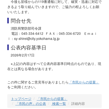
今後も皆様からの119番通報に対して、確実・迅速に対応で
きるよう取り組んでいきますので、ご協力の程よろしくお願
いいたします。
問合せ先
消防局警防部司令課
電話：045-334-6412 ＦＡＸ：045-334-6720 Ｅｍａｉ
ｌ：sy-shirei@city.yokohama.lg.jp
公表内容基準日
2026年2月17日
※上記の内容はすべて公表内容基準日時点のものであり、現
在とは異なる場合があります。
この件に関するご意見等がありましたら
「市民からの提案」
をご利用ください。
トップページ
「市民からの提案」
「市民の声」の公表
検索一覧
詳細内容