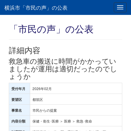
横浜市「市民の声」の公表
Toggl
navig
「市民の声」の公表
詳細内容
救急車の搬送に時間がかかってい
ましたが運用は適切だったのでし
ょうか
2026年02月
受付年月
都筑区
要望区
市民からの提案
事業名
保健・衛生･医療 ＞ 医療 ＞ 救急･救命
内容分類