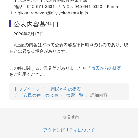
電話：045-671-2831 ＦＡＸ：045-641-5330 Ｅｍａｉ
ｌ：gk-kanrohozen@city.yokohama.lg.jp
公表内容基準日
2026年2月17日
※上記の内容はすべて公表内容基準日時点のものであり、現
在とは異なる場合があります。
この件に関するご意見等がありましたら
「市民からの提案」
をご利用ください。
トップページ
「市民からの提案」
「市民の声」の公表
検索一覧
詳細内容
©横浜市
アクセシビリティについて