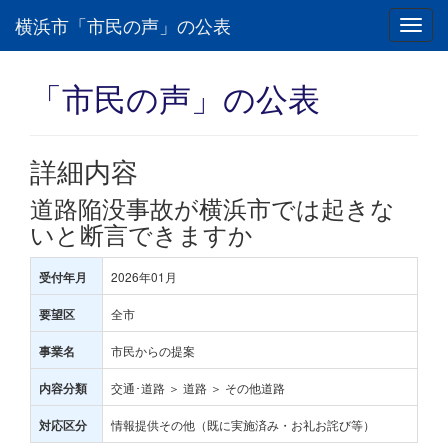
横浜市「市民の声」の公表
Toggl
navig
「市民の声」の公表
詳細内容
道路陥没事故が横浜市では起きな
いと断言できますか
2026年01月
受付年月
全市
要望区
市民からの提案
事業名
交通･道路 ＞ 道路 ＞ その他道路
内容分類
情報提供その他（既に実施済み・お礼お詫び等）
対応区分