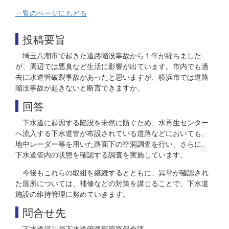
一覧のページにもどる
投稿要旨
埼玉八潮市で起きた道路陥没事故から１年が経ちました
が、周辺では悪臭など生活に影響が出ています。市内でも過
去に水道管破裂事故があったと思いますが、横浜市では道路
陥没事故が起きないと断言できますか。
回答
下水道に起因する陥没を未然に防ぐため、水再生センター
へ流入する下水道管が布設されている道路などにおいても、
地中レーダー等を用いた路面下の空洞調査を行い、さらに、
下水道管内の状態を確認する調査を実施しています。
今後もこれらの取組を継続するとともに、異常が確認され
た箇所については、補修などの対策を講じることで、下水道
施設の維持管理に努めていきます。
問合せ先
下水道河川局下水道管路部管路保全課