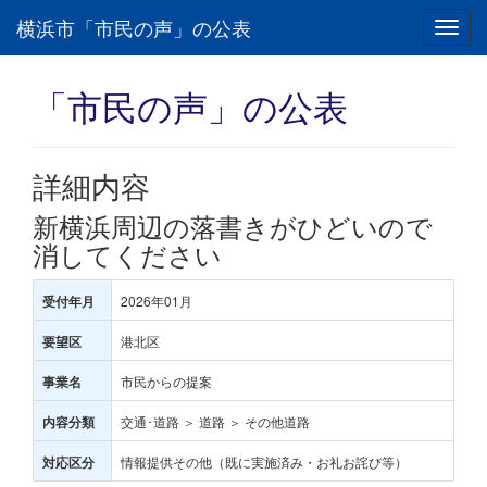
横浜市「市民の声」の公表
Toggl
navig
「市民の声」の公表
詳細内容
新横浜周辺の落書きがひどいので
消してください
2026年01月
受付年月
港北区
要望区
市民からの提案
事業名
交通･道路 ＞ 道路 ＞ その他道路
内容分類
情報提供その他（既に実施済み・お礼お詫び等）
対応区分