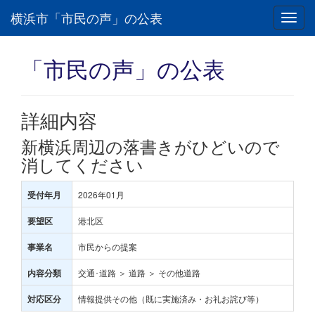
横浜市「市民の声」の公表
Toggl
navig
「市民の声」の公表
詳細内容
新横浜周辺の落書きがひどいので
消してください
2026年01月
受付年月
港北区
要望区
市民からの提案
事業名
交通･道路 ＞ 道路 ＞ その他道路
内容分類
情報提供その他（既に実施済み・お礼お詫び等）
対応区分