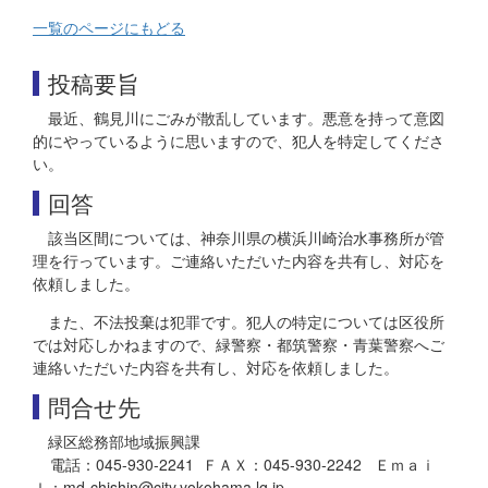
一覧のページにもどる
投稿要旨
最近、鶴見川にごみが散乱しています。悪意を持って意図
的にやっているように思いますので、犯人を特定してくださ
い。
回答
該当区間については、神奈川県の横浜川崎治水事務所が管
理を行っています。ご連絡いただいた内容を共有し、対応を
依頼しました。
また、不法投棄は犯罪です。犯人の特定については区役所
では対応しかねますので、緑警察・都筑警察・青葉警察へご
連絡いただいた内容を共有し、対応を依頼しました。
問合せ先
緑区総務部地域振興課
電話：045-930-2241 ＦＡＸ：045-930-2242 Ｅｍａｉ
ｌ：md-chishin@city.yokohama.lg.jp