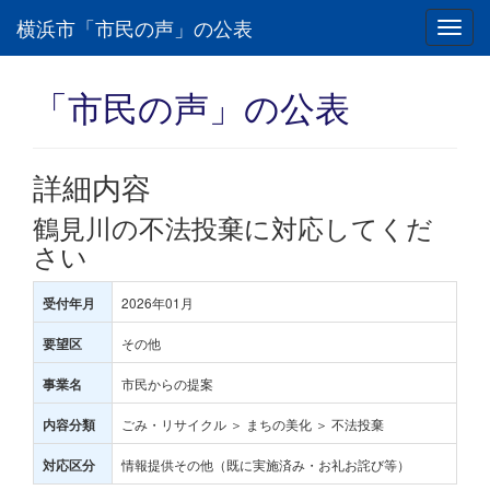
横浜市「市民の声」の公表
Toggl
navig
「市民の声」の公表
詳細内容
鶴見川の不法投棄に対応してくだ
さい
2026年01月
受付年月
その他
要望区
市民からの提案
事業名
ごみ・リサイクル ＞ まちの美化 ＞ 不法投棄
内容分類
情報提供その他（既に実施済み・お礼お詫び等）
対応区分