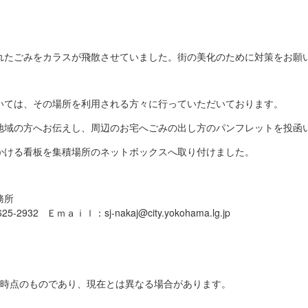
れたごみをカラスが飛散させていました。街の美化のために対策をお願
いては、その場所を利用される方々に行っていただいております。
地域の方へお伝えし、周辺のお宅へごみの出し方のパンフレットを投函
かける看板を集積場所のネットボックスへ取り付けました。
務所
2932 Ｅｍａｉｌ：sj-nakaj@city.yokohama.lg.jp
日時点のものであり、現在とは異なる場合があります。