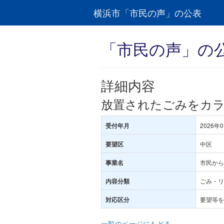
横浜市「市民の声」の公表
「市民の声」の
詳細内容
放置されたごみをカ
2026年
受付年月
中区
要望区
市民から
事業名
ごみ・リ
内容分類
要望等を
対応区分
一覧のページにもどる