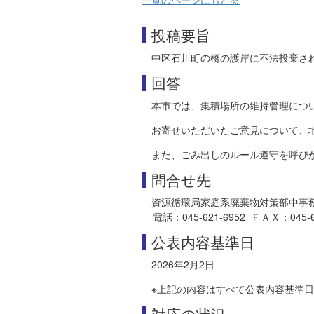
投稿要旨
中区石川町の橋の護岸に不法投棄さ
回答
本市では、集積場所の維持管理につ
お寄せいただいたご意見について、
また、ごみ出しのルール遵守を呼び
問合せ先
資源循環局家庭系廃棄物対策部中事
電話：045-621-6952 ＦＡＸ：045-625-
公表内容基準日
2026年2月2日
※上記の内容はすべて公表内容基準