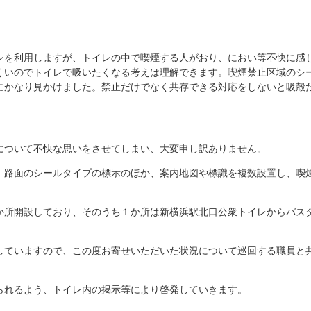
レを利用しますが、トイレの中で喫煙する人がおり、におい等不快に感
くいのでトイレで吸いたくなる考えは理解できます。喫煙禁止区域のシ
にかなり見かけました。禁止だけでなく共存できる対応をしないと吸殻
について不快な思いをさせてしまい、大変申し訳ありません。
、路面のシールタイプの標示のほか、案内地図や標識を複数設置し、喫
か所開設しており、そのうち１か所は新横浜駅北口公衆トイレからバス
していますので、この度お寄せいただいた状況について巡回する職員と
られるよう、トイレ内の掲示等により啓発していきます。