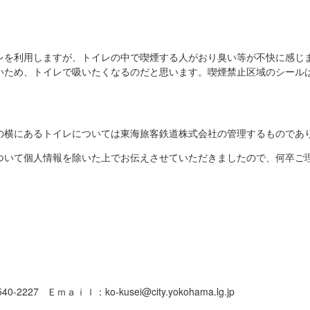
レを利用しますが、トイレの中で喫煙する人がおり臭い等が不快に感じ
いため、トイレで吸いたくなるのだと思います。喫煙禁止区域のシール
の横にあるトイレについては東海旅客鉄道株式会社の管理するものであ
ついて個人情報を除いた上でお伝えさせていただきましたので、何卒ご
2227 Ｅｍａｉｌ：ko-kusei@city.yokohama.lg.jp