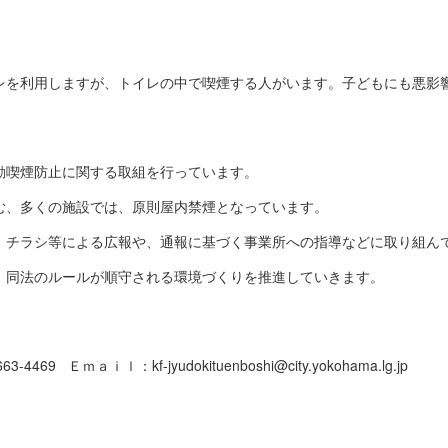
レを利用しますが、トイレの中で喫煙する人がいます。子どもにも悪影
動喫煙防止に関する取組を行っています。
む、多くの施設では、原則屋内禁煙となっています。
、チラシ等による広報や、通報に基づく事業所への指導などに取り組ん
、同法のルールが順守される環境づくりを推進していきます。
469 Ｅｍａｉｌ：kf-jyudokituenboshi@city.yokohama.lg.jp