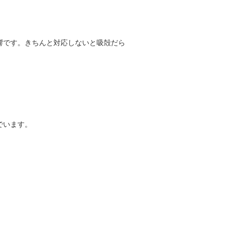
響です。きちんと対応しないと吸殻だら
でいます。