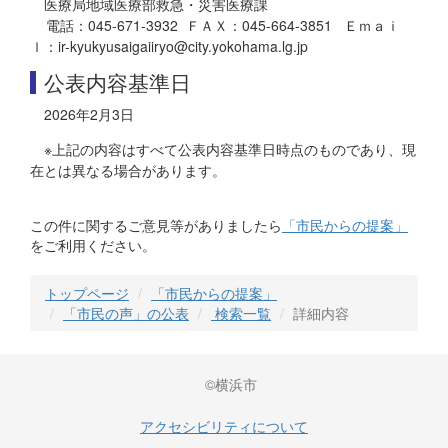
医療局地域医療部救急・災害医療課
電話：045-671-3932 ＦＡＸ：045-664-3851 Ｅｍａｉ
ｌ：ir-kyukyusaigaiiryo@city.yokohama.lg.jp
公表内容基準日
2026年2月3日
※上記の内容はすべて公表内容基準日時点のものであり、現
在とは異なる場合があります。
この件に関するご意見等がありましたら
「市民からの提案」
をご利用ください。
トップページ
「市民からの提案」
「市民の声」の公表
検索一覧
詳細内容
©横浜市
アクセシビリティについて