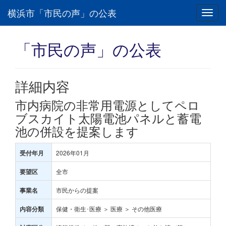
横浜市「市民の声」の公表
Toggl
navig
「市民の声」の公表
詳細内容
市内病院の非常用電源としてペロ
ブスカイト太陽電池パネルと蓄電
池の併設を提案します
2026年01月
受付年月
全市
要望区
市民からの提案
事業名
保健・衛生･医療 ＞ 医療 ＞ その他医療
内容分類