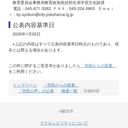
教育委員会事務局教育政策統括部生涯学習文化財課
電話：045-671-3282 ＦＡＸ：045-224-5863 Ｅｍａｉ
ｌ：ky-syobun@city.yokohama.lg.jp
公表内容基準日
2026年1月26日
※上記の内容はすべて公表内容基準日時点のものであり、現
在とは異なる場合があります。
この件に関するご意見等がありましたら
「市民からの提案」
をご利用ください。
トップページ
「市民からの提案」
「市民の声」の公表
検索一覧
詳細内容
©横浜市
アクセシビリティについて