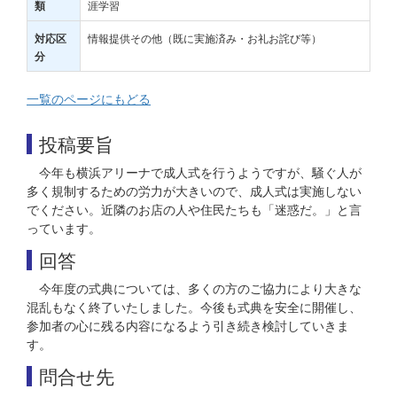
涯学習
類
情報提供その他（既に実施済み・お礼お詫び等）
対応区
分
一覧のページにもどる
投稿要旨
今年も横浜アリーナで成人式を行うようですが、騒ぐ人が
多く規制するための労力が大きいので、成人式は実施しない
でください。近隣のお店の人や住民たちも「迷惑だ。」と言
っています。
回答
今年度の式典については、多くの方のご協力により大きな
混乱もなく終了いたしました。今後も式典を安全に開催し、
参加者の心に残る内容になるよう引き続き検討していきま
す。
問合せ先