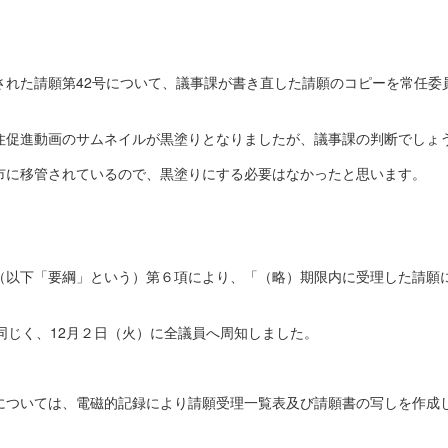
された請願第42号について、議事課が書き直した請願のコピーを常任委
住促進動画のサムネイルが黒塗りとなりましたが、議事課の判断でしょ
市に移管されているので、黒塗りにする必要はなかったと思います。
（以下「要綱」という）第６項により、「（略）期限内に受理した請願
同じく、12月２日（火）に全議員へ周知しました。
については、電磁的記録により請願受理一覧表及び請願書の写しを作成