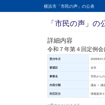
横浜市「市民の声」の公表
「市民の声」の
詳細内容
令和７年第４回定例会
2026年01
受付年月
全市
要望区
市民からの
事業名
議会 ＞ 議
内容分類
情報提供そ
対応区分
一覧のページにもどる