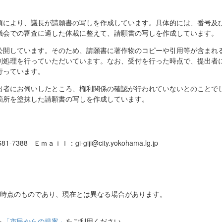
項により、議長が請願書の写しを作成しています。具体的には、番号及
議会での審査に適した体裁に整えて、請願書の写しを作成しています。
公開しています。そのため、請願書に著作物のコピーや引用等が含まれ
利処理を行っていただいています。なお、受付を行った時点で、提出者
行っています。
出者にお伺いしたところ、権利関係の確認が行われていないとのことで
箇所を塗抹した請願書の写しを作成しています。
7388 Ｅｍａｉｌ：gi-giji@city.yokohama.lg.jp
日時点のものであり、現在とは異なる場合があります。
ら
「市民からの提案」
をご利用ください。