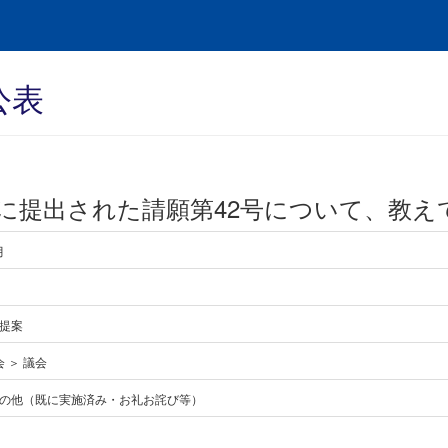
公表
に提出された請願第42号について、教え
月
提案
会 ＞ 議会
の他（既に実施済み・お礼お詫び等）