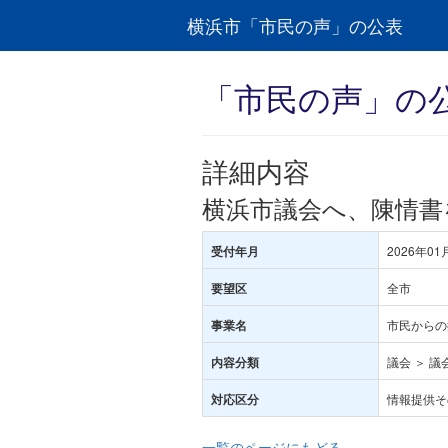
横浜市「市民の声」の公表
「市民の声」の
詳細内容
横浜市議会へ、陳情書
2026年01
受付年月
全市
要望区
市民からの
事業名
議会 ＞ 議
内容分類
情報提供そ
対応区分
一覧のページにもどる