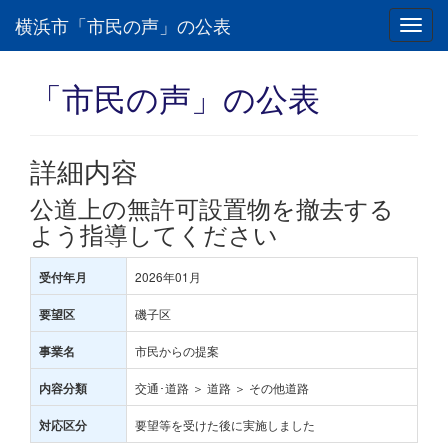
横浜市「市民の声」の公表
Toggl
navig
「市民の声」の公表
詳細内容
公道上の無許可設置物を撤去する
よう指導してください
2026年01月
受付年月
磯子区
要望区
市民からの提案
事業名
交通･道路 ＞ 道路 ＞ その他道路
内容分類
要望等を受けた後に実施しました
対応区分