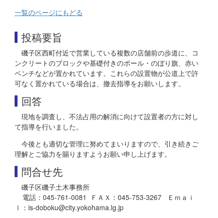
一覧のページにもどる
投稿要旨
磯子区西町付近で営業している複数の店舗前の歩道に、コ
ンクリートのブロックや基礎付きのポール・のぼり旗、赤い
ベンチなどが置かれています。これらの設置物が公道上で許
可なく置かれている場合は、撤去指導をお願いします。
回答
現地を調査し、不法占用の解消に向けて設置者の方に対し
て指導を行いました。
今後とも適切な管理に努めてまいりますので、引き続きご
理解とご協力を賜りますようお願い申し上げます。
問合せ先
磯子区磯子土木事務所
電話：045-761-0081 ＦＡＸ：045-753-3267 Ｅｍａｉ
ｌ：is-doboku@city.yokohama.lg.jp