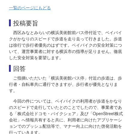
一覧のページにもどる
投稿要旨
西区みなとみらいの横浜美術館前バス停付近で、ベイバイ
クがかなりのスピードで歩道を走り去って行きました。歩道
は徐行で歩行者優先のはずです。ベイバイクの安全対策につ
いて、運営事業者に対する横浜市の指導が足りません。徹底
した安全対策を要望します。
回答
ご指摘いただいた「横浜美術館バス停」付近の歩道は、歩
行者・自転車共に通行できますが、歩行者が優先となりま
す。
今回の件については、ベイバイクの利用者が歩道をかなり
のスピードで走行していたとのことでしたので、事業者であ
る「株式会社ドコモ・バイクシェア」及び「OpenStreet株式
会社」へ情報共有すると共に、利用者に向けたアプリケーシ
ョンでのプッシュ配信等で、マナー向上に向けた啓発活動を
行っていきます。