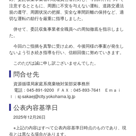
注意するとともに、周囲に不安を与えない運転、道路交通法
規の遵守、周囲状況の把握、安全な車間距離の保持など、適
切な運転の励行を厳重に指導しました。
併せて、委託収集事業者全職員への周知徹底を指示しまし
た。
今回のご指摘を真摯に受け止め、今後同様の事案が発生し
ないよう引き続き指導を行い、信頼回復に努めていきます。
このたびは誠に申し訳ございませんでした。
問合せ先
資源循環局家庭系廃棄物対策部栄事務所
電話：045-891-9200 ＦＡＸ：045-893-7641 Ｅｍａｉ
ｌ：sj-sakaej@city.yokohama.lg.jp
公表内容基準日
2025年12月26日
※上記の内容はすべて公表内容基準日時点のものであり、現
在とは異なる場合があります。