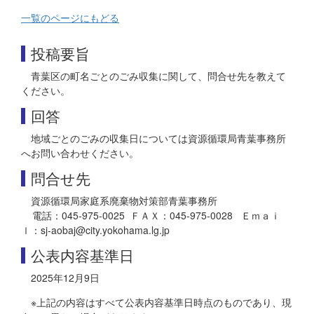
一覧のページにもどる
投稿要旨
青葉区の町名ごとのごみ収集に関して、問合せ先を教えて
ください。
回答
地域ごとのごみの収集日については資源循環局青葉事務所
へお問い合わせください。
問合せ先
資源循環局家庭系廃棄物対策部青葉事務所
電話：045-975-0025 ＦＡＸ：045-975-0028 Ｅｍａｉ
ｌ：sj-aobaj@city.yokohama.lg.jp
公表内容基準日
2025年12月9日
※上記の内容はすべて公表内容基準日時点のものであり、現