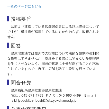
一覧のページにもどる
投稿要旨
以前より連絡している店舗関係者による路上喫煙について
ですが、横浜市が指導しているにもかかわらず、改善されま
せん。
回答
健康増進法では屋外での喫煙について法的な規制や強制的
な指導はできませんが、喫煙をする際には望まない受動喫煙
を生じさせないよう、周囲の状況に十分配慮することが求め
られていますので、再度、店舗を訪問し説明を行っていま
す。
問合せ先
健康福祉局健康推進部健康推進課
電話：045-671-4783 ＦＡＸ：045-663-4469 Ｅｍａｉ
ｌ：kf-jyudokituenboshi@city.yokohama.lg.jp