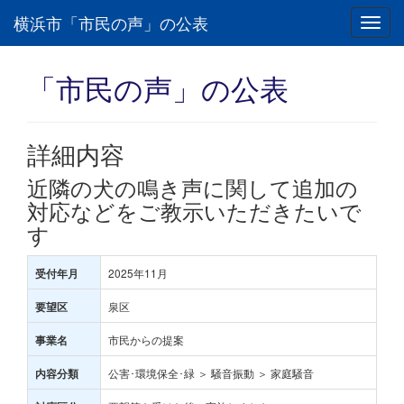
横浜市「市民の声」の公表
Toggl
navig
「市民の声」の公表
詳細内容
近隣の犬の鳴き声に関して追加の
対応などをご教示いただきたいで
す
2025年11月
受付年月
泉区
要望区
市民からの提案
事業名
公害･環境保全･緑 ＞ 騒音振動 ＞ 家庭騒音
内容分類