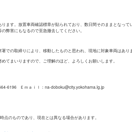
あります。放置車両確認標章が貼られており、数日間そのままとなって
等の弊害にもなるので至急撤去してください。
察署での取締りにより、移動したものと思われ、現地に対象車両はあり
努めてまいりますので、ご理解のほど、よろしくお願いします。
-6196 Ｅｍａｉｌ：na-doboku@city.yokohama.lg.jp
日時点のものであり、現在とは異なる場合があります。