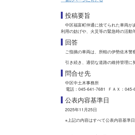
投稿要旨
中区福富町仲通に捨てられた車両が
利用の妨げや、火災等の緊急時の活動
回答
ご指摘の車両は、所轄の伊勢佐木警
引き続き、適切な道路の維持管理に
問合せ先
中区中土木事務所
電話：045-641-7681 ＦＡＸ：045-664
公表内容基準日
2025年11月25日
※上記の内容はすべて公表内容基準