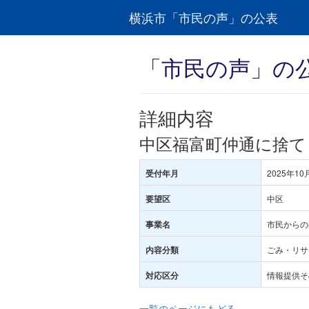
横浜市「市民の声」の公表
「市民の声」の
詳細内容
中区福富町仲通に捨て
2025年10
受付年月
中区
要望区
市民からの
事業名
ごみ・リサ
内容分類
情報提供そ
対応区分
一覧のページにもどる