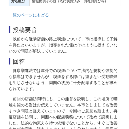
情報提供その他（既に実施済み・お礼お詫び等）
対応区分
一覧のページにもどる
投稿要旨
以前から近隣店舗の路上喫煙について、市は指導して了解
を得たといいますが、指導された側はそのように捉えていな
いので問題が解決していません。
回答
健康増進法では屋外での喫煙について法的な規制や強制的
な指導はできませんが、喫煙をする際には望まない受動喫煙
を生じさせないよう、周囲の状況に十分配慮することが求め
られています。
前回の店舗訪問時にも、この趣旨を説明し、この場所で喫
煙を認める旨はお伝えしていません。本市としましても改善
すべき問題と捉えていますので、今回のご意見も踏まえ、再
度店舗を訪問し、周囲への配慮義務について改めて説明しま
した。法的な拘束力を持つ依頼でないことから、すぐに改善
されず大変申し訳ありませんが、より分かりやすく、意図が