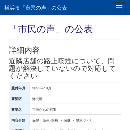
横浜市「市民の声」の公表
Toggl
navig
「市民の声」の公表
詳細内容
近隣店舗の路上喫煙について、問
題が解決していないので対応して
ください
2025年10月
受付年月
港北区
要望区
市民からの提案
事業名
保健・衛生･医療 ＞ 保健 ＞ 健康づくり
内容分類