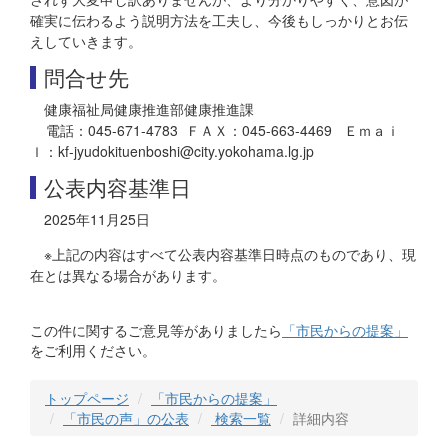
確実に伝わるよう説明方法を工夫し、今後もしっかりとお伝
えしていきます。
問合せ先
健康福祉局健康推進部健康推進課
電話：045-671-4783 ＦＡＸ：045-663-4469 Ｅｍａｉ
ｌ：kf-jyudokituenboshi@city.yokohama.lg.jp
公表内容基準日
2025年11月25日
※上記の内容はすべて公表内容基準日時点のものであり、現
在とは異なる場合があります。
この件に関するご意見等がありましたら
「市民からの提案」
をご利用ください。
トップページ
「市民からの提案」
「市民の声」の公表
検索一覧
詳細内容