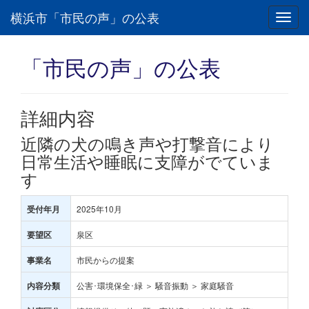
横浜市「市民の声」の公表
Toggl
navig
「市民の声」の公表
詳細内容
近隣の犬の鳴き声や打撃音により
日常生活や睡眠に支障がでていま
す
2025年10月
受付年月
泉区
要望区
市民からの提案
事業名
公害･環境保全･緑 ＞ 騒音振動 ＞ 家庭騒音
内容分類