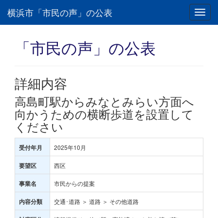
横浜市「市民の声」の公表
Toggl
navig
「市民の声」の公表
詳細内容
高島町駅からみなとみらい方面へ
向かうための横断歩道を設置して
ください
2025年10月
受付年月
西区
要望区
市民からの提案
事業名
交通･道路 ＞ 道路 ＞ その他道路
内容分類