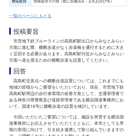
情報提供その他（既に実施済み・お礼お詫び等）
対応区分
一覧のページにもどる
投稿要旨
市営地下鉄ブルーラインの高島町駅出口からみなとみらい
方面に進む際、横断歩道がなく歩道橋を通行するために大き
く迂回する必要があります。高島町駅付近からみなとみらい
方面へ道を渡るための横断歩道を設置してください。
回答
高島町交差点への横断歩道設置については、これまでにも
地域の皆様からご要望をいただいており、現在、市営地下鉄
高島町駅周辺の歩行者環境の改善方策として、交通管理者で
ある神奈川県警察及び道路管理者である横浜国道事務所にお
いて、国道16号に横断歩道の設置を検討しています。
今回いただいたご要望については、施設を所管する横浜国
道事務所にお伝えさせていただくとともに、本市としても早
期の実現に向けて、引き続き連携して取り組んでいきますの
で、ご理解くださいますようお願いします。