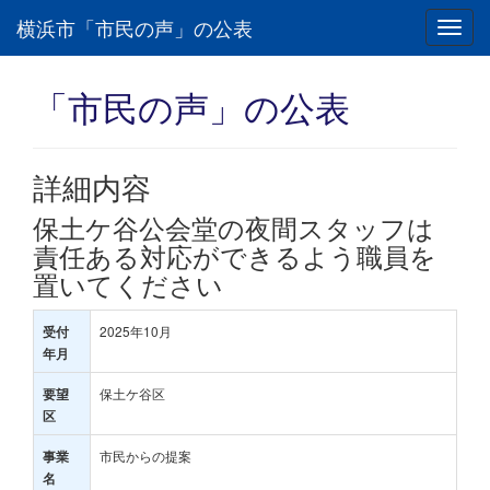
横浜市「市民の声」の公表
Toggl
navig
「市民の声」の公表
詳細内容
保土ケ谷公会堂の夜間スタッフは
責任ある対応ができるよう職員を
置いてください
2025年10月
受付
年月
保土ケ谷区
要望
区
市民からの提案
事業
名