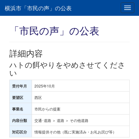
横浜市「市民の声」の公表
Toggl
navig
「市民の声」の公表
詳細内容
ハトの餌やりをやめさせてくださ
い
2025年10月
受付年月
西区
要望区
市民からの提案
事業名
交通･道路 ＞ 道路 ＞ その他道路
内容分類
情報提供その他（既に実施済み・お礼お詫び等）
対応区分