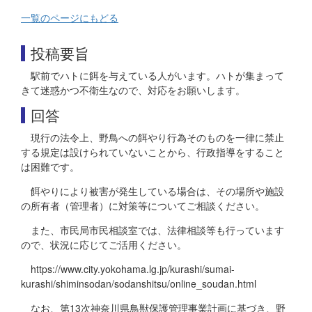
一覧のページにもどる
投稿要旨
駅前でハトに餌を与えている人がいます。ハトが集まって
きて迷惑かつ不衛生なので、対応をお願いします。
回答
現行の法令上、野鳥への餌やり行為そのものを一律に禁止
する規定は設けられていないことから、行政指導をすること
は困難です。
餌やりにより被害が発生している場合は、その場所や施設
の所有者（管理者）に対策等についてご相談ください。
また、市民局市民相談室では、法律相談等も行っています
ので、状況に応じてご活用ください。
https://www.city.yokohama.lg.jp/kurashi/sumai-
kurashi/shiminsodan/sodanshitsu/online_soudan.html
なお、第13次神奈川県鳥獣保護管理事業計画に基づき、野