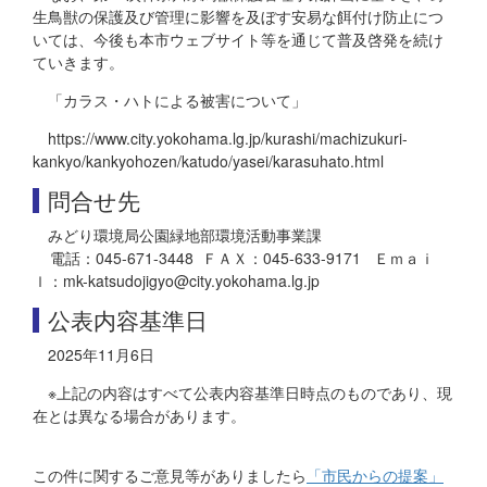
生鳥獣の保護及び管理に影響を及ぼす安易な餌付け防止につ
いては、今後も本市ウェブサイト等を通じて普及啓発を続け
ていきます。
「カラス・ハトによる被害について」
https://www.city.yokohama.lg.jp/kurashi/machizukuri-
kankyo/kankyohozen/katudo/yasei/karasuhato.html
問合せ先
みどり環境局公園緑地部環境活動事業課
電話：045-671-3448 ＦＡＸ：045-633-9171 Ｅｍａｉ
ｌ：mk-katsudojigyo@city.yokohama.lg.jp
公表内容基準日
2025年11月6日
※上記の内容はすべて公表内容基準日時点のものであり、現
在とは異なる場合があります。
この件に関するご意見等がありましたら
「市民からの提案」