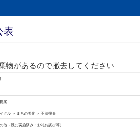
公表
棄物があるので撤去してください
月
提案
イクル ＞ まちの美化 ＞ 不法投棄
の他（既に実施済み・お礼お詫び等）