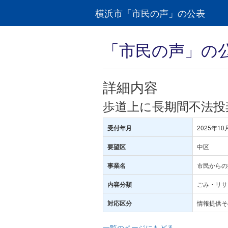
横浜市「市民の声」の公表
「市民の声」の
詳細内容
歩道上に長期間不法投
2025年10
受付年月
中区
要望区
市民からの
事業名
ごみ・リサ
内容分類
情報提供そ
対応区分
一覧のページにもどる