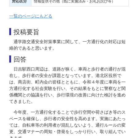
情報提供その他（既に実施済み・お礼お詫び等）
対応区分
一覧のページにもどる
投稿要旨
通学路交通安全対策事業に関して、一方通行化の対応は短
絡的であると思います。
回答
日吉駅西口周辺は、道路が狭く、車両と歩行者の通行が混
在し、歩行者の安全が課題となっています。港北区役所で
は、商店街、町内会の皆様とともに、令和４年度に車両を一
方通行化する社会実験を行い、その結果をもとに警察など関
係機関との協議を行い、歩行環境の改善に向けた検討を進め
てきました。
今年度、一方通行化することで歩行空間や荷さばき等のス
ペースを確保し、歩行者の安全性を高めます。実施にあたっ
ては、自転車等の利用者が混乱しないよう、通行ルールの変
更、交通マナーの周知・啓発をしっかり行い、取り組んでい
きます。