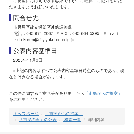
ご要望にお応えできず恐縮ですが、ご理解・ご協力をいた
だきますようお願いいたします。
問合せ先
市民局区政支援部区連絡調整課
電話：045-671-2067 ＦＡＸ：045-664-5295 Ｅｍａｉ
ｌ：sh-kuren@city.yokohama.lg.jp
公表内容基準日
2025年11月6日
※上記の内容はすべて公表内容基準日時点のものであり、現
在とは異なる場合があります。
この件に関するご意見等がありましたら
「市民からの提案」
をご利用ください。
トップページ
「市民からの提案」
「市民の声」の公表
検索一覧
詳細内容