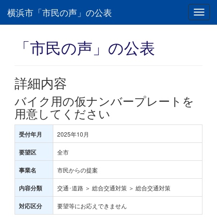
横浜市「市民の声」の公表
Toggl
navig
「市民の声」の公表
詳細内容
バイク用の仮ナンバープレートを
用意してください
2025年10月
受付年月
全市
要望区
市民からの提案
事業名
交通･道路 ＞ 総合交通対策 ＞ 総合交通対策
内容分類
要望等にお応えできません
対応区分