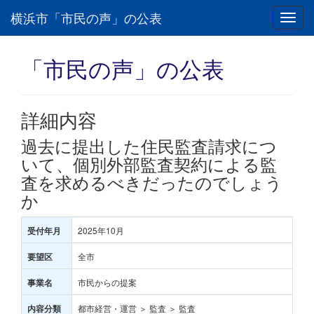
横浜市「市民の声」の公表
Toggl
navig
「市民の声」の公表
詳細内容
過去に提出した住民監査請求につ
いて、個別外部監査契約による監
査を求めるべきだったのでしょう
か
2025年10月
受付年月
全市
要望区
市民からの提案
事業名
都市経営・運営 ＞ 監査 ＞ 監査
内容分類