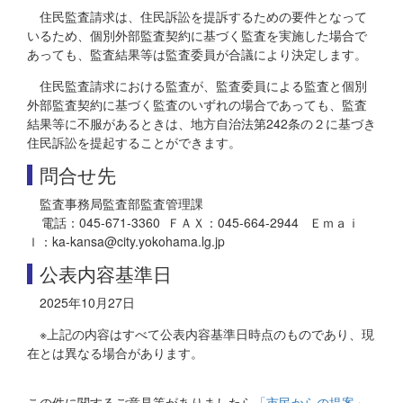
住民監査請求は、住民訴訟を提訴するための要件となって
いるため、個別外部監査契約に基づく監査を実施した場合で
あっても、監査結果等は監査委員が合議により決定します。
住民監査請求における監査が、監査委員による監査と個別
外部監査契約に基づく監査のいずれの場合であっても、監査
結果等に不服があるときは、地方自治法第242条の２に基づき
住民訴訟を提起することができます。
問合せ先
監査事務局監査部監査管理課
電話：045-671-3360 ＦＡＸ：045-664-2944 Ｅｍａｉ
ｌ：ka-kansa@city.yokohama.lg.jp
公表内容基準日
2025年10月27日
※上記の内容はすべて公表内容基準日時点のものであり、現
在とは異なる場合があります。
この件に関するご意見等がありましたら
「市民からの提案」