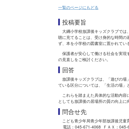
一覧のページにもどる
投稿要旨
大綱小学校放課後キッズクラブでは
聴に充てることは、受け身的な時間の
ず、本を小学校の図書室に置かれてい
保護者が安心して働ける社会を実現
の見直しをご検討ください。
回答
放課後キッズクラブは、「遊びの場
ている区分については、「生活の場」
これらを踏まえた具体的な活動内容
としても放課後の居場所の質の向上に
問合せ先
こども青少年局青少年部放課後児童
電話：045-671-4068 ＦＡＸ：045-663