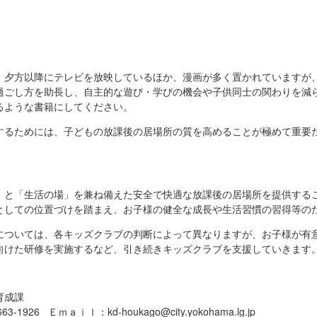
、夕方以降にテレビを放映しているほか、漫画が多く置かれていますが
過ごし方を助長し、自主的な遊び・学びの機会や子供同士の関わりを減
るような書籍にしてください。
するためには、子どもの放課後の居場所の質を高めることが極めて重要
」と「生活の場」を兼ね備えた安全で快適な放課後の居場所を提供する
としての位置づけを踏まえ、お子様の健全な成長や生活習慣の習得等の
については、各キッズクラブの判断によって異なりますが、お子様が有
向けた研修を実施するなど、引き続きキッズクラブを支援していきます
育成課
-1926 Ｅｍａｉｌ：kd-houkago@city.yokohama.lg.jp