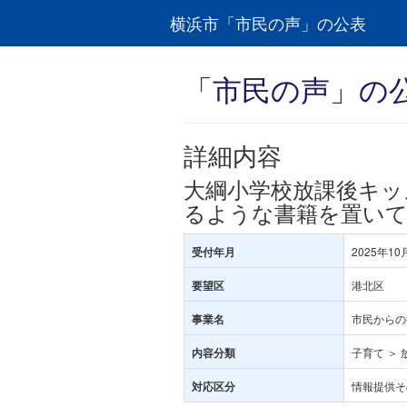
横浜市「市民の声」の公表
「市民の声」の
詳細内容
大綱小学校放課後キッ
るような書籍を置い
2025年10
受付年月
港北区
要望区
市民からの
事業名
子育て ＞
内容分類
情報提供そ
対応区分