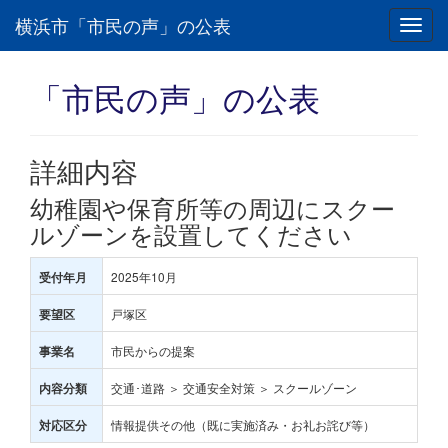
横浜市「市民の声」の公表
Toggl
navig
「市民の声」の公表
詳細内容
幼稚園や保育所等の周辺にスクー
ルゾーンを設置してください
2025年10月
受付年月
戸塚区
要望区
市民からの提案
事業名
交通･道路 ＞ 交通安全対策 ＞ スクールゾーン
内容分類
情報提供その他（既に実施済み・お礼お詫び等）
対応区分