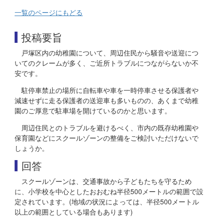
一覧のページにもどる
投稿要旨
戸塚区内の幼稚園について、周辺住民から騒音や送迎につ
いてのクレームが多く、ご近所トラブルにつながらないか不
安です。
駐停車禁止の場所に自転車や車を一時停車させる保護者や
減速せずに走る保護者の送迎車も多いものの、あくまで幼稚
園のご厚意で駐車場を開けているのかと思います。
周辺住民とのトラブルを避けるべく、市内の既存幼稚園や
保育園などにスクールゾーンの整備をご検討いただけないで
しょうか。
回答
スクールゾーンは、交通事故から子どもたちを守るため
に、小学校を中心としたおおむね半径500メートルの範囲で設
定されています。(地域の状況によっては、半径500メートル
以上の範囲としている場合もあります)